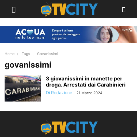
Home
Tags
Govanissimi
govanissimi
3 giovanissimi in manette per
droga. Arrestati dai Carabinieri
Di Redazione
-
21 Marzo 2024