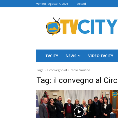
venerdì, Agosto 7, 2026
Accedi
TVCITY
TVCITY
NEWS
VIDEO TVCITY
Tags
Il convegno al Circolo Nautico
Tag:
il convegno al Cir