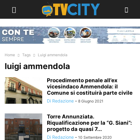
Home
Tags
Luigi ammendola
luigi ammendola
Procedimento penale all’ex
vicesindaco Ammendola: il
Comune si costituirà parte civile
Di Redazione
-
8 Giugno 2021
Torre Annunziata.
Riqualificazione per la “G. Siani”:
progetto da quasi 7...
Di Redazione
-
10 Settembre 2020