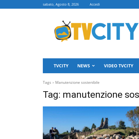
sabato, Agosto 8, 2026
Accedi
TVCITY
TVCITY
NEWS
VIDEO TVCITY
Tags
Manutenzione sostenibile
Tag:
manutenzione sost