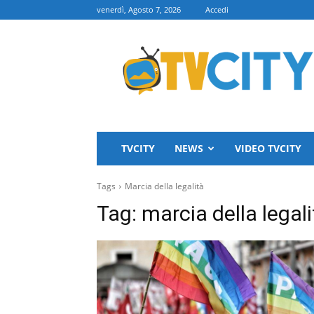
venerdì, Agosto 7, 2026
Accedi
TVCITY
TVCITY
NEWS
VIDEO TVCITY
Tags
Marcia della legalità
Tag:
marcia della legali