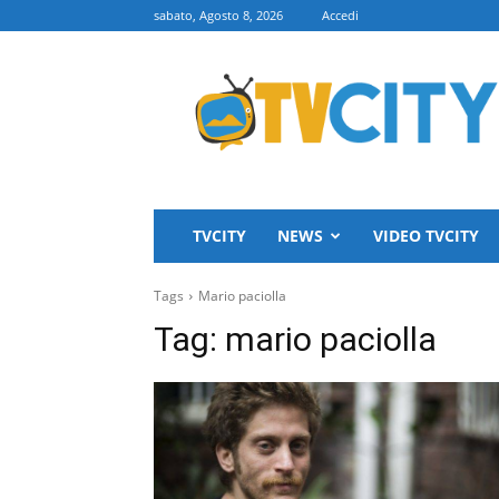
sabato, Agosto 8, 2026
Accedi
TVCITY
TVCITY
NEWS
VIDEO TVCITY
Tags
Mario paciolla
Tag:
mario paciolla