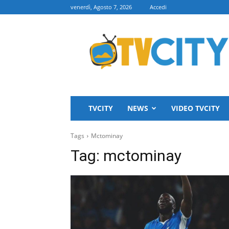
venerdì, Agosto 7, 2026
Accedi
TVCITY
TVCITY
NEWS
VIDEO TVCITY
Tags
Mctominay
Tag:
mctominay