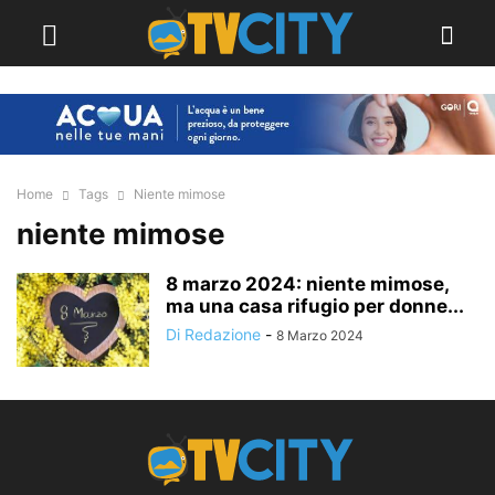
Home
Tags
Niente mimose
niente mimose
8 marzo 2024: niente mimose,
ma una casa rifugio per donne...
Di Redazione
-
8 Marzo 2024