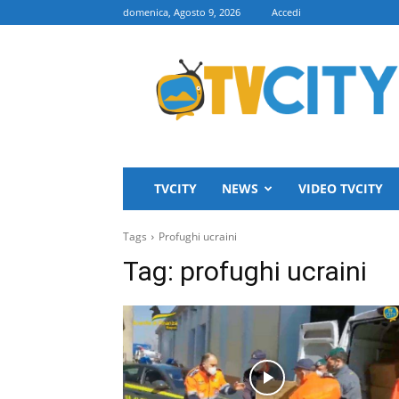
domenica, Agosto 9, 2026
Accedi
TVCITY
TVCITY
NEWS
VIDEO TVCITY
Tags
Profughi ucraini
Tag:
profughi ucraini