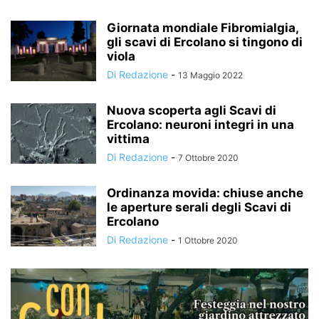
Giornata mondiale Fibromialgia,
gli scavi di Ercolano si tingono di
viola
Di Redazione
-
13 Maggio 2022
Nuova scoperta agli Scavi di
Ercolano: neuroni integri in una
vittima
Di Redazione
-
7 Ottobre 2020
Ordinanza movida: chiuse anche
le aperture serali degli Scavi di
Ercolano
Di Redazione
-
1 Ottobre 2020