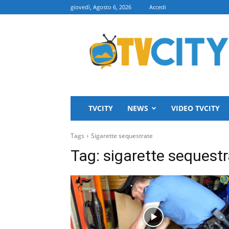
giovedì, Agosto 6, 2026
Accedi
TVCITY
TVCITY
NEWS
VIDEO TVCITY
Tags
Sigarette sequestrate
Tag:
sigarette sequestr