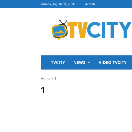
sabato, Agosto 8, 2026
Accedi
TVCITY
TVCITY
NEWS
VIDEO TVCITY
Home
1
1