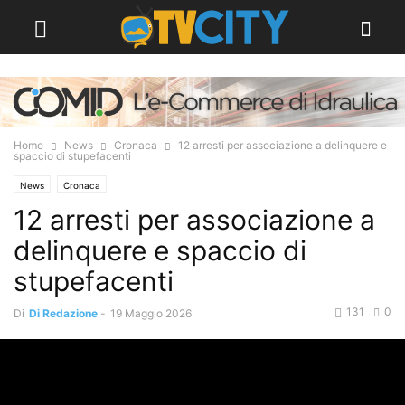
Home
News
Cronaca
12 arresti per associazione a delinquere e
spaccio di stupefacenti
News
Cronaca
12 arresti per associazione a
delinquere e spaccio di
stupefacenti
131
0
Di
Di Redazione
-
19 Maggio 2026