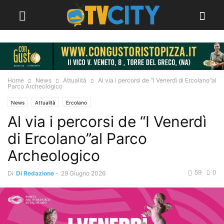
Home
News
Attualità
Al via i percorsi de “I Venerdì di Ercolano”al
Parco Archeologico
News
Attualità
Ercolano
Al via i percorsi de “I Venerdì
di Ercolano”al Parco
Archeologico
59
0
Di
Di Redazione
-
29 Giugno 2026