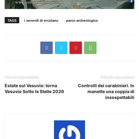
TAGS
i venerdì di ercolano
parco archeologico
Articolo precedente
Articolo successivo
Estate sul Vesuvio: torna
Controlli dei carabinieri. In
Vesuvio Sotto le Stelle 2026
manette una coppia di
insospettabili