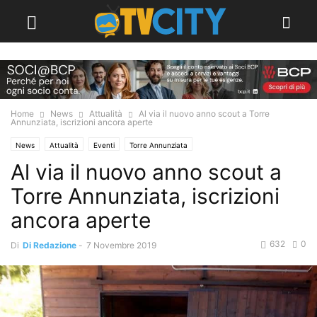
Home
News
Attualità
Al via il nuovo anno scout a Torre
Annunziata, iscrizioni ancora aperte
News
Attualità
Eventi
Torre Annunziata
Al via il nuovo anno scout a
Torre Annunziata, iscrizioni
ancora aperte
632
0
Di
Di Redazione
-
7 Novembre 2019