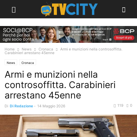
Home
News
Cronaca
Armi e munizioni nella controsoffitta.
Carabinieri arrestano 45enne
News
Cronaca
Armi e munizioni nella
controsoffitta. Carabinieri
arrestano 45enne
119
0
Di
Di Redazione
-
14 Maggio 2026