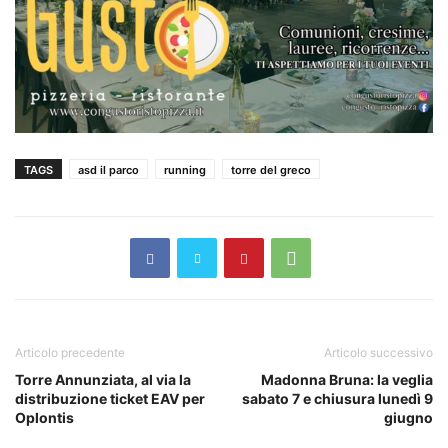
TAGS
asd il parco
running
torre del greco
Articolo precedente
Articolo successivo
Torre Annunziata, al via la
Madonna Bruna: la veglia
distribuzione ticket EAV per
sabato 7 e chiusura lunedì 9
Oplontis
giugno