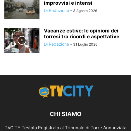
improvvisi e intensi
Di Redazione
-
3 Agosto 2026
Vacanze estive: le opinioni dei
torresi tra ricordi e aspettative
Di Redazione
-
31 Luglio 2026
CHI SIAMO
TVCITY Testata Registrata al Tribunale di Torre Annunziata