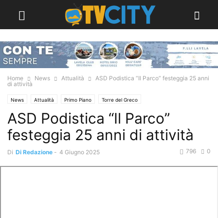
Home
News
Attualità
ASD Podistica “Il Parco” festeggia 25 anni
di attività
News
Attualità
Primo Piano
Torre del Greco
ASD Podistica “Il Parco”
festeggia 25 anni di attività
796
0
Di
Di Redazione
-
4 Giugno 2025