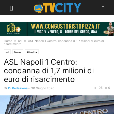
Home
asl
ASL Napoli 1 Centro: condanna di 1,7 milioni di euro di
risarcimento
asl
News
Attualità
ASL Napoli 1 Centro:
condanna di 1,7 milioni di
euro di risarcimento
105
0
Di
Di Redazione
-
30 Giugno 2026