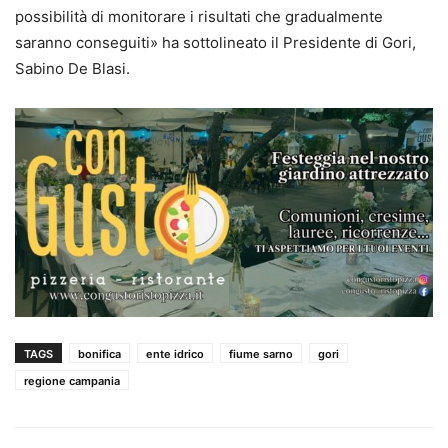
possibilità di monitorare
i risultati che gradualmente
saranno conseguiti
»
ha s
ottolinea
to
il Presidente di Gori,
Sabino De Blasi.
TAGS
bonifica
ente idrico
fiume sarno
gori
regione campania