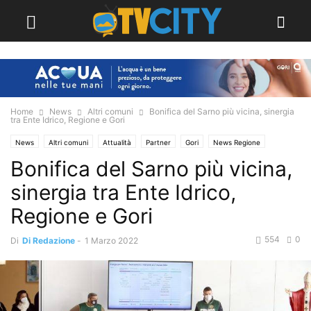
Home
News
Altri comuni
Bonifica del Sarno più vicina, sinergia
tra Ente Idrico, Regione e Gori
News
Altri comuni
Attualità
Partner
Gori
News Regione
Bonifica del Sarno più vicina,
Politica
Primo Piano
sinergia tra Ente Idrico,
Regione e Gori
554
0
Di
Di Redazione
-
1 Marzo 2022