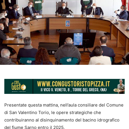
Presentate questa mattina, nell’aula consiliare del Comune
di San Valentino
Torio
,
le
opere strategiche
che
c
ontribuiranno
al
disinquinamento
del bacino idrografico
del fiume Sarno
entro
il
202
5
.