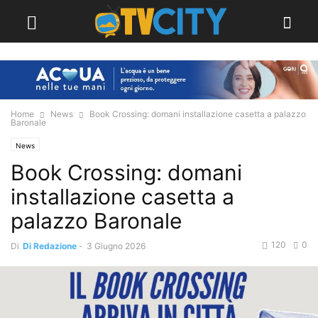
Home
News
Book Crossing: domani installazione casetta a palazzo
Baronale
News
Book Crossing: domani
installazione casetta a
palazzo Baronale
120
0
Di
Di Redazione
-
3 Giugno 2026