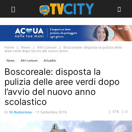
Home
News
Altri comuni
Boscoreale: disposta la pulizia delle
aree verdi dopo l’avvio del nuovo anno...
News
Altri comuni
Attualità
Boscoreale: disposta la
pulizia delle aree verdi dopo
l’avvio del nuovo anno
scolastico
478
0
Di
Di Redazione
-
11 Settembre 2019