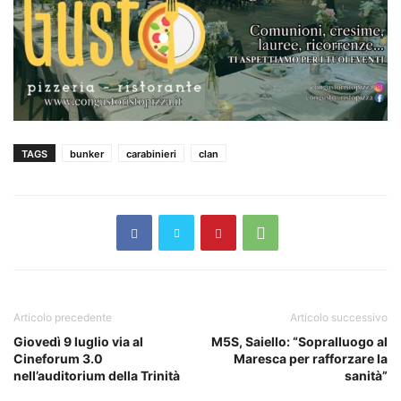
TAGS
bunker
carabinieri
clan
Articolo precedente
Articolo successivo
Giovedì 9 luglio via al
M5S, Saiello: “Sopralluogo al
Cineforum 3.0
Maresca per rafforzare la
nell’auditorium della Trinità
sanità”