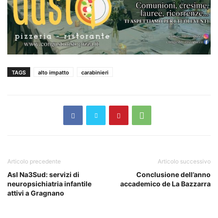
TAGS
alto impatto
carabinieri
Articolo precedente
Articolo successivo
Asl Na3Sud: servizi di
Conclusione dell’anno
neuropsichiatria infantile
accademico de La Bazzarra
attivi a Gragnano