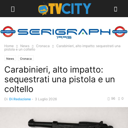
Home
News
Cronaca
Carabinieri, alto impatto: sequestrati una
pistola e un coltello
News
Cronaca
Carabinieri, alto impatto:
sequestrati una pistola e un
coltello
96
0
Di
Di Redazione
-
3 Luglio 2026