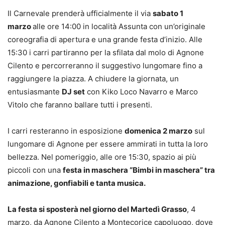
Il Carnevale prenderà ufficialmente il via
sabato 1
marzo
alle ore 14:00 in località Assunta con un’originale
coreografia di apertura e una grande festa d’inizio. Alle
15:30 i carri partiranno per la sfilata dal molo di Agnone
Cilento e percorreranno il suggestivo lungomare fino a
raggiungere la piazza. A chiudere la giornata, un
entusiasmante
DJ set
con Kiko Loco Navarro e Marco
Vitolo
che faranno ballare tutti i presenti.
I carri resteranno in esposizione
domenica 2 marzo
sul
lungomare di Agnone per essere ammirati in tutta la loro
bellezza. Nel pomeriggio, alle ore 15:30, spazio ai più
piccoli con una
festa in maschera “Bimbi in maschera”
tra
animazione, gonfiabili e tanta musica.
La festa si sposterà nel giorno del Martedì Grasso
, 4
marzo, da Agnone Cilento a Montecorice capoluogo, dove