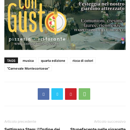
TAGS
musica
quarta edizione
ricca di colori
“Carnevale Montecoricese”
Articolo precedente
Articolo successivo
Settimana Stem: l’Ordine dei
Stupefacente nelle sigarette