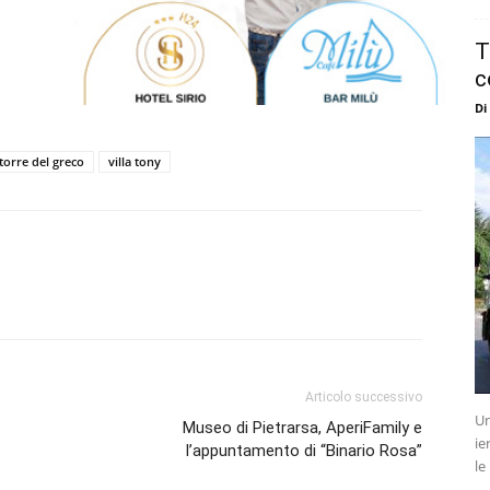
T
c
Di
torre del greco
villa tony
Articolo successivo
Un
Museo di Pietrarsa, AperiFamily e
ie
l’appuntamento di “Binario Rosa”
le