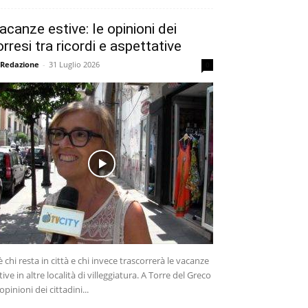
acanze estive: le opinioni dei
orresi tra ricordi e aspettative
 Redazione
-
31 Luglio 2026
0
è chi resta in città e chi invece trascorrerà le vacanze
tive in altre località di villeggiatura. A Torre del Greco
 opinioni dei cittadini...