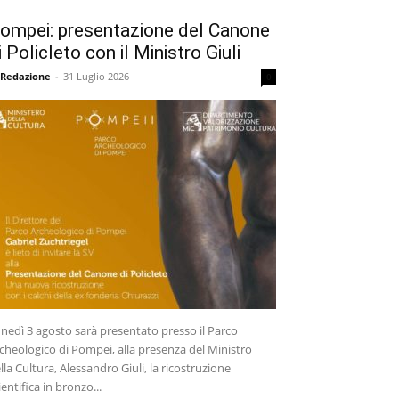
ompei: presentazione del Canone
i Policleto con il Ministro Giuli
 Redazione
-
31 Luglio 2026
0
nedì 3 agosto sarà presentato presso il Parco
cheologico di Pompei, alla presenza del Ministro
lla Cultura, Alessandro Giuli, la ricostruzione
ientifica in bronzo...