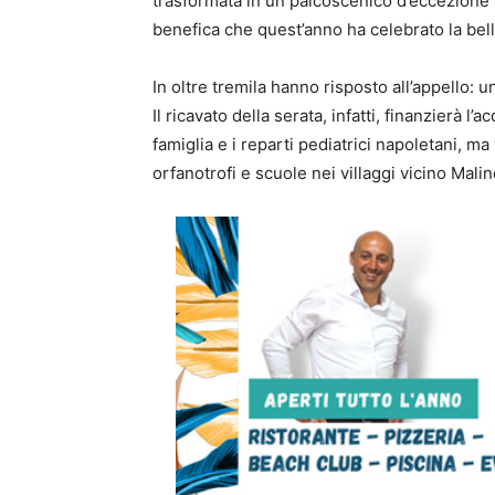
trasformata in un palcoscenico d’eccezione
benefica che quest’anno ha celebrato la belle
In oltre tremila hanno risposto all’appello: u
Il ricavato della serata, infatti, finanzierà l’
famiglia e i reparti pediatrici napoletani, m
orfanotrofi e scuole nei villaggi vicino Malin