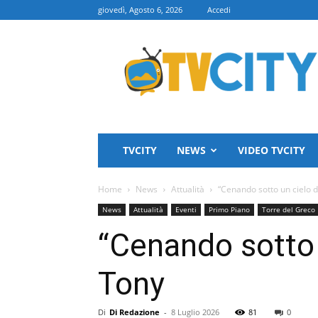
giovedì, Agosto 6, 2026
Accedi
TVCITY
TVCITY
NEWS
VIDEO TVCITY
Home
News
Attualità
“Cenando sotto un cielo d
News
Attualità
Eventi
Primo Piano
Torre del Greco
“Cenando sotto 
Tony
Di
Di Redazione
-
8 Luglio 2026
81
0