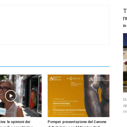
T
n
Di
Du
ap
co
ve: le opinioni dei
Pompei: presentazione del Canone