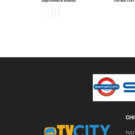
improvvisi e intensi
torresi tra 
CHI
TVCI