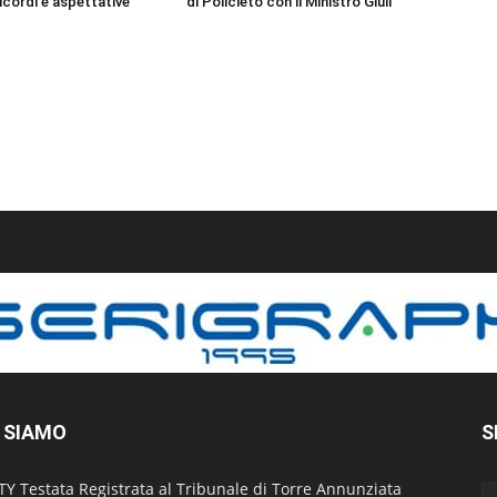
ricordi e aspettative
di Policleto con il Ministro Giuli
 SIAMO
S
TY Testata Registrata al Tribunale di Torre Annunziata