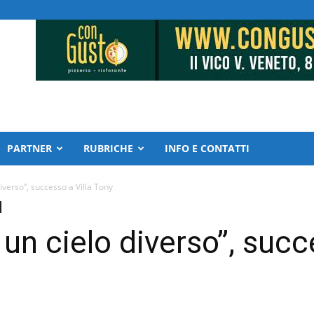
PARTNER
RUBRICHE
INFO E CONTATTI
iverso”, successo a Villa Tony
un cielo diverso”, succe