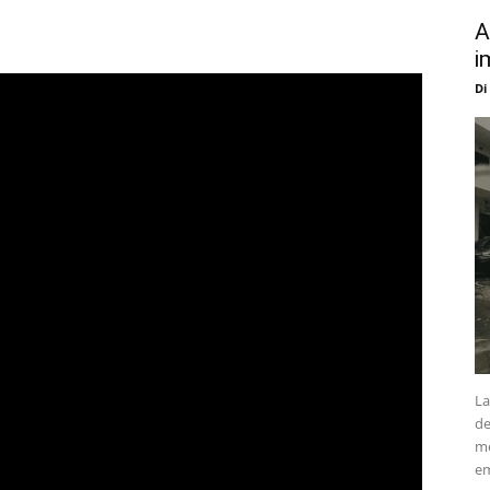
A
i
Di
La
de
me
em