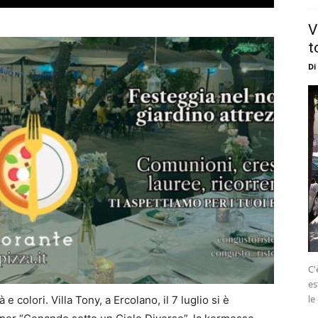
V
t
Di
C'
es
le
 e colori. Villa Tony, a Ercolano, il 7 luglio si è