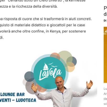
 per “Cenando sotto un Cielo Diverso”, la kermesse
zza e la ricchezza della diversità.
P
d
na risposta di cuore che si trasformerà in aiuti concreti.
Di
acquisto di materiale didattico e giocattoli per le case
a volerà anche oltre confine, in Kenya, per sostenere
di.
Lu
Ar
de
sc