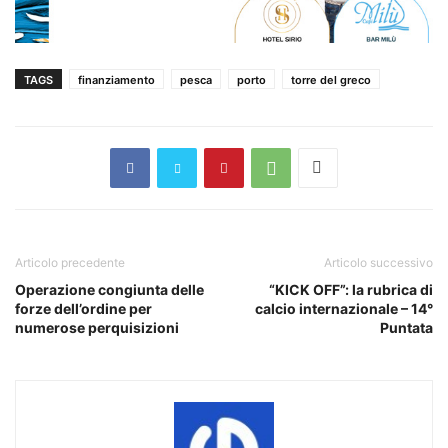
TAGS
finanziamento
pesca
porto
torre del greco
Articolo precedente
Articolo successivo
Operazione congiunta delle
“KICK OFF”: la rubrica di
forze dell’ordine per
calcio internazionale – 14°
numerose perquisizioni
Puntata