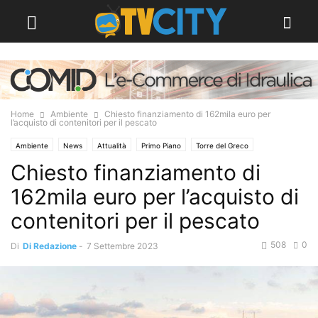
Home
Ambiente
Chiesto finanziamento di 162mila euro per
l’acquisto di contenitori per il pescato
Ambiente
News
Attualità
Primo Piano
Torre del Greco
Chiesto finanziamento di
162mila euro per l’acquisto di
contenitori per il pescato
508
0
Di
Di Redazione
-
7 Settembre 2023