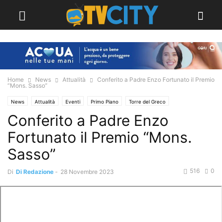
Home
News
Attualità
Conferito a Padre Enzo Fortunato il Premio
“Mons. Sasso”
News
Attualità
Eventi
Primo Piano
Torre del Greco
Conferito a Padre Enzo
Fortunato il Premio “Mons.
Sasso”
516
0
Di
Di Redazione
-
28 Novembre 2023