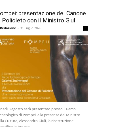
ompei: presentazione del Canone
i Policleto con il Ministro Giuli
 Redazione
-
31 Luglio 2026
0
nedì 3 agosto sarà presentato presso il Parco
cheologico di Pompei, alla presenza del Ministro
lla Cultura, Alessandro Giuli, la ricostruzione
ientifica in bronzo...