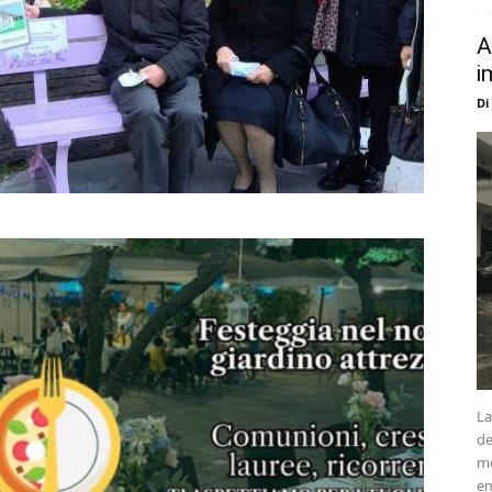
A
i
Di
La
de
me
em