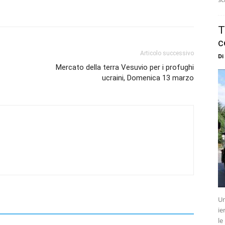
T
c
Articolo successivo
Di
Mercato della terra Vesuvio per i profughi
ucraini, Domenica 13 marzo
Un
ie
le