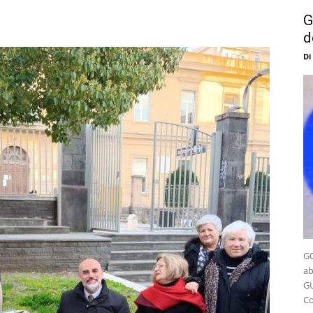
G
d
Di
GO
ab
GU
Co