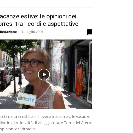
acanze estive: le opinioni dei
orresi tra ricordi e aspettative
 Redazione
-
31 Luglio 2026
0
è chi resta in città e chi invece trascorrerà le vacanze
tive in altre località di villeggiatura. A Torre del Greco
 opinioni dei cittadini...