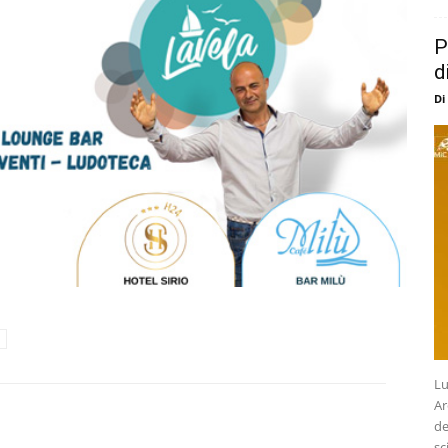
P
d
Di
Lu
Ar
de
sc