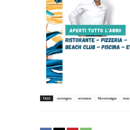
TAGS
convegno
ercolano
fibromialgia
mav