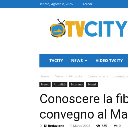
sabato, Agosto 8, 2026
Accedi
TVCITY
TVCITY
NEWS
VIDEO TVCITY
Home
News
Attualità
Conoscere la fibromialgia
News
Attualità
Ercolano
Eventi
Conoscere la fib
convegno al Ma
Di
Di Redazione
-
10 Marzo 2022
585
0