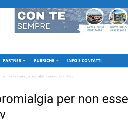
PARTNER
RUBRICHE
INFO E CONTATTI
 per non essere più invisibili, convegno al Mav
romialgia per non essere
v