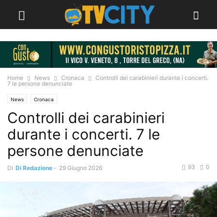
Home
News
Cronaca
Controlli dei carabinieri durante i concerti.
7 le persone denunciate
News
Cronaca
Controlli dei carabinieri
durante i concerti. 7 le
persone denunciate
93
0
Di
Di Redazione
-
29 Giugno 2026