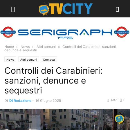
Home
News
Altri comuni
Controlli dei Carabinieri: sanzioni,
denunce e sequestri
News
Altri comuni
Cronaca
Controlli dei Carabinieri:
sanzioni, denunce e
sequestri
487
0
Di
Di Redazione
-
16 Giugno 2025