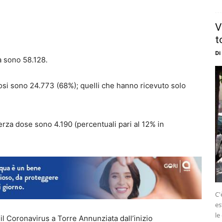
V
t
Di
a sono 58.128.
dosi sono 24.773 (68%); quelli che hanno ricevuto solo
rza dose sono 4.190 (percentuali pari al 12% in
C'
es
le
l Coronavirus a Torre Annunziata dall’inizio