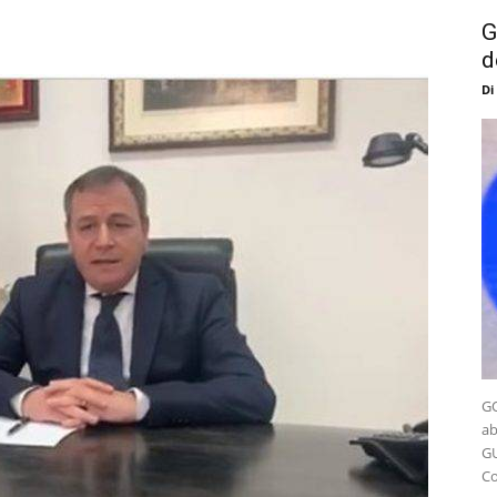
G
d
Di
GO
ab
GU
Co