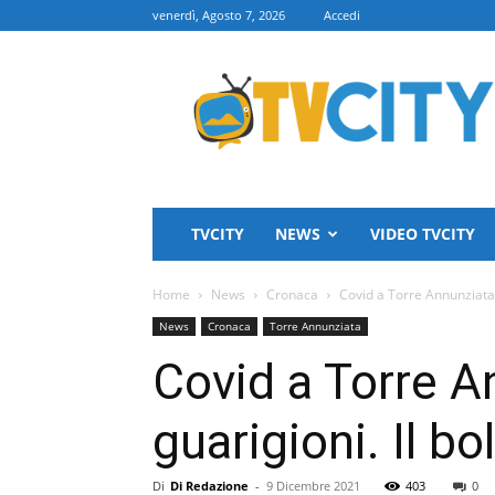
venerdì, Agosto 7, 2026
Accedi
TVCITY
TVCITY
NEWS
VIDEO TVCITY
Home
News
Cronaca
Covid a Torre Annunziata: 
News
Cronaca
Torre Annunziata
Covid a Torre A
guarigioni. Il bo
Di
Di Redazione
-
9 Dicembre 2021
403
0