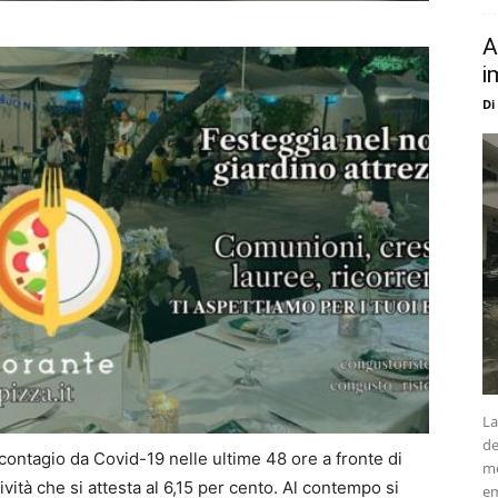
A
i
Di
La
de
 contagio da Covid-19 nelle ultime 48 ore a fronte di
me
ività che si attesta al 6,15 per cento. Al contempo si
em