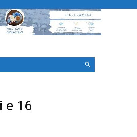
i e 16