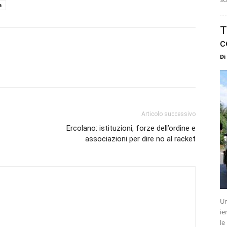
a
T
c
Di
Articolo successivo
Ercolano: istituzioni, forze dell’ordine e
associazioni per dire no al racket
Un
ie
le