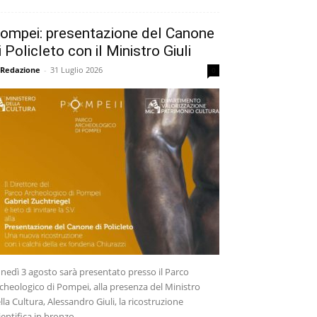
ompei: presentazione del Canone
i Policleto con il Ministro Giuli
 Redazione
-
31 Luglio 2026
0
nedì 3 agosto sarà presentato presso il Parco
cheologico di Pompei, alla presenza del Ministro
lla Cultura, Alessandro Giuli, la ricostruzione
ientifica in bronzo...