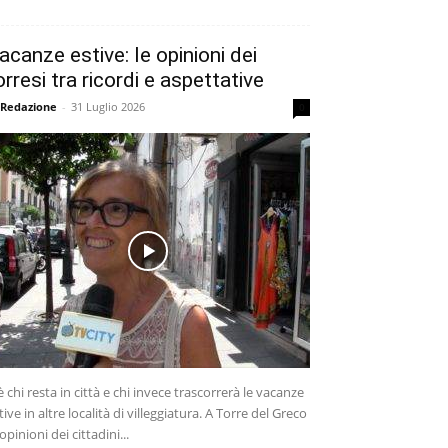
acanze estive: le opinioni dei
orresi tra ricordi e aspettative
 Redazione
-
31 Luglio 2026
0
è chi resta in città e chi invece trascorrerà le vacanze
tive in altre località di villeggiatura. A Torre del Greco
 opinioni dei cittadini...