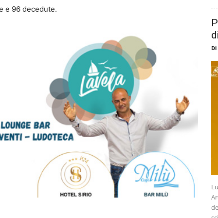
te e 96 decedute.
P
d
Di
Lu
Ar
de
sc