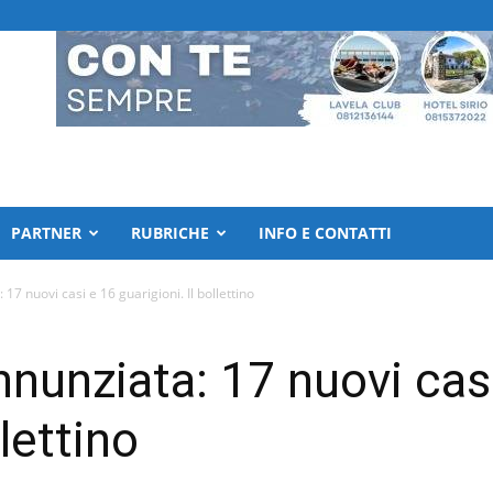
PARTNER
RUBRICHE
INFO E CONTATTI
17 nuovi casi e 16 guarigioni. Il bollettino
nnunziata: 17 nuovi cas
llettino