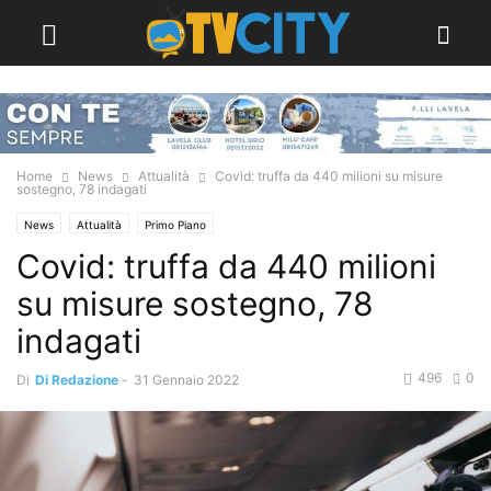
Home
News
Attualità
Covid: truffa da 440 milioni su misure
sostegno, 78 indagati
News
Attualità
Primo Piano
Covid: truffa da 440 milioni
su misure sostegno, 78
indagati
496
0
Di
Di Redazione
-
31 Gennaio 2022