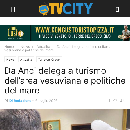
Home
News
Attualità
Da Anci delega a turismo dell’area
vesuviana e politiche del mare
News
Attualità
Torre del Greco
Da Anci delega a turismo
dell’area vesuviana e politiche
del mare
76
0
Di
Di Redazione
-
6 Luglio 2026