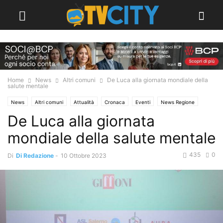
Home
News
Altri comuni
De Luca alla giornata mondiale della
salute mentale
News
Altri comuni
Attualità
Cronaca
Eventi
News Regione
De Luca alla giornata
mondiale della salute mentale
435
0
Di
Di Redazione
-
10 Ottobre 2023