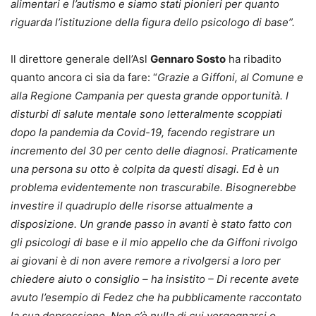
alimentari e l’autismo e siamo stati pionieri per quanto
riguarda l’istituzione della figura dello psicologo di base”.
Il direttore generale dell’Asl
Gennaro Sosto
ha ribadito
quanto ancora ci sia da fare: “
Grazie a Giffoni, al Comune e
alla Regione Campania per questa grande opportunità. I
disturbi di salute mentale sono letteralmente scoppiati
dopo la pandemia da Covid-19, facendo registrare un
incremento del 30 per cento delle diagnosi. Praticamente
una persona su otto è colpita da questi disagi. Ed è un
problema evidentemente non trascurabile. Bisognerebbe
investire il quadruplo delle risorse attualmente a
disposizione. Un grande passo in avanti è stato fatto con
gli psicologi di base e il mio appello che da Giffoni rivolgo
ai giovani è di non avere remore a rivolgersi a loro per
chiedere aiuto o consiglio – ha insistito – Di recente avete
avuto l’esempio di Fedez che ha pubblicamente raccontato
la sua depressione. Non c’è nulla di cui vergognarsi o