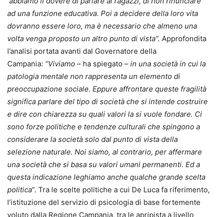
abbiamo il dovere di parlare ai ragazzi, di non rinunciare
ad una funzione educativa. Poi a decidere della loro vita
dovranno essere loro, ma è necessario che almeno una
volta venga proposto un altro punto di vista”.
Approfondita
l’analisi portata avanti dal Governatore della
Campania:
“Viviamo
– ha spiegato –
in una società in cui la
patologia mentale non rappresenta un elemento di
preoccupazione sociale. Eppure affrontare queste fragilità
significa parlare del tipo di società che si intende costruire
e dire con chiarezza su quali valori la si vuole fondare. Ci
sono forze politiche e tendenze culturali che spingono a
considerare la società solo dal punto di vista della
selezione naturale. Noi siamo, al contrario, per affermare
una società che si basa su valori umani permanenti. Ed a
questa indicazione leghiamo anche qualche grande scelta
politica
”. Tra le scelte politiche a cui De Luca fa riferimento,
l’istituzione del servizio di psicologia di base fortemente
voluto dalla Regione Campania, tra le apripista a livello