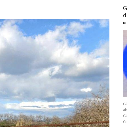
G
d
Di
GO
ab
GU
Co