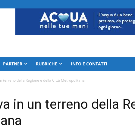
PARTNER
RUBRICHE
INFO E CONTATTI
un terreno della Regione e della Città Metropolitana
a in un terreno della R
tana