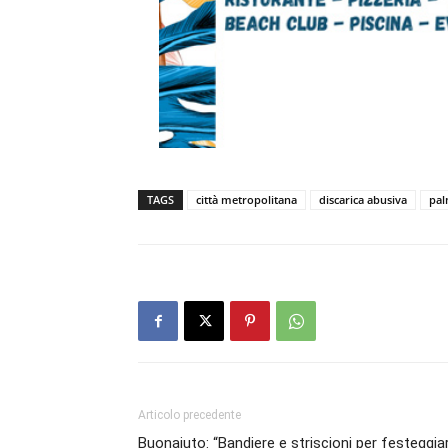
TAGS
città metropolitana
discarica abusiva
pal
Articolo precedente
Buonajuto: “Bandiere e striscioni per festeggia