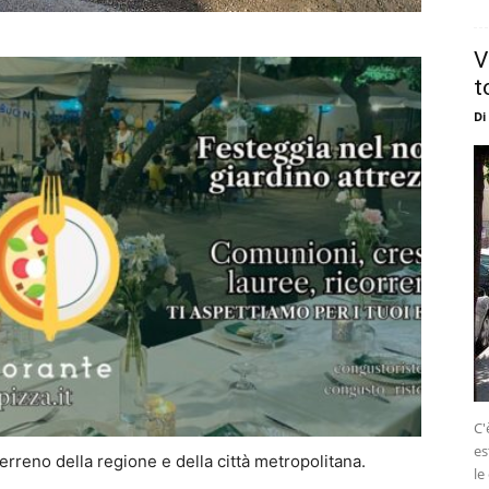
V
t
Di
C'
es
reno della regione e della città metropolitana.
le