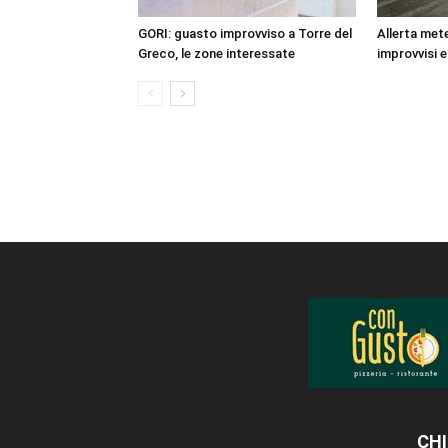
GORI: guasto improvviso a Torre del
Allerta mete
Greco, le zone interessate
improvvisi e
CHI