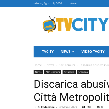
sabato, Agosto 8, 2026
Accedi
TVCITY
TVCITY
NEWS
VIDEO TVCITY
Home
News
Altri comuni
Discarica abusiva in 
News
Altri comuni
Attualità
Cronaca
Discarica abusiv
Città Metropoli
Di
Di Redazione
-
22 Marzo 2023
389
0