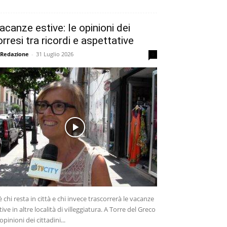
acanze estive: le opinioni dei
orresi tra ricordi e aspettative
 Redazione
-
31 Luglio 2026
0
è chi resta in città e chi invece trascorrerà le vacanze
tive in altre località di villeggiatura. A Torre del Greco
 opinioni dei cittadini...