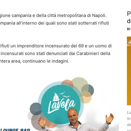
P
gione campania e della città metropolitana di Napoli.
d
nia all’interno dei quali sono stati sotterrati rifiuti
Di
rifiuti un imprenditore incensurato del 69 e un uomo di
ncensurati sono stati denunciati dai Carabinieri della
tera area, continuano le indagini.
Lu
Ar
de
sc