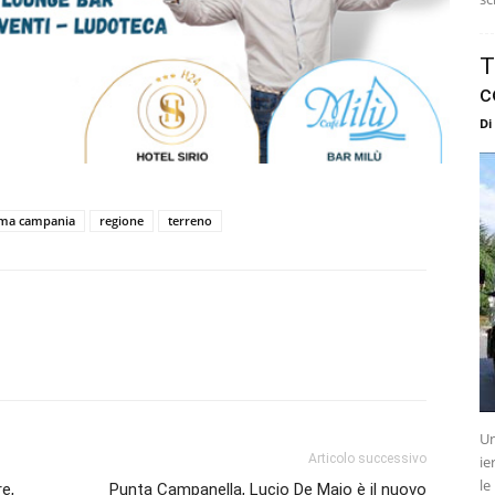
T
c
Di
ma campania
regione
terreno
Un
Articolo successivo
ie
le
re,
Punta Campanella, Lucio De Maio è il nuovo