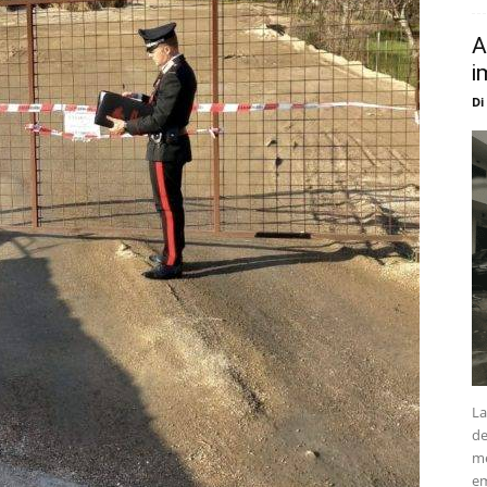
A
i
Di
La
de
me
em