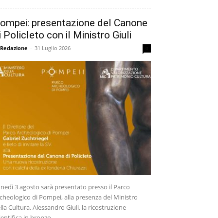
ompei: presentazione del Canone
i Policleto con il Ministro Giuli
 Redazione
-
31 Luglio 2026
0
nedì 3 agosto sarà presentato presso il Parco
cheologico di Pompei, alla presenza del Ministro
lla Cultura, Alessandro Giuli, la ricostruzione
ientifica in bronzo...