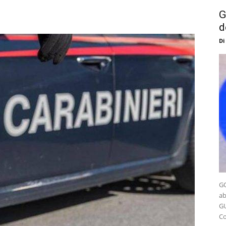
G
d
Di
GO
ab
GU
Co