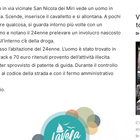
do in via vicinale San Nicola dei Miri vede un uomo in
. Scende, inserisce il cavalletto e si allontana. A pochi
V
t
re qualcosa, si guarda intorno più volte con un
nano e notano il 24enne prelevare un involucro nascosto
Di
l’interno c’è della droga.
sso l’abitazione del 24enne. L’uomo è stato trovato in
ck e 70 euro ritenuti provento dell’attività illecita.
ter sprovvisto di patente di guida. Durante il controllo
al codice della strada e con il fermo amministrativo
io.
C'
es
le