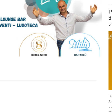
P
d
Di
Lu
Ar
de
sc