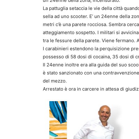
un 24enne della zona, incensurato.
La pattuglia setaccia le vie della città quan
sella ad uno scooter. E’ un 24enne della zona
metri c’è una parete rocciosa. Sembra cerca
atteggiamento sospetto. I militari si avvici
tra le fessure della parete. Viene fermano. Al
I carabinieri estendono la perquisizione pre
possesso di 58 dosi di cocaina, 35 dosi di cra
Il 24enne inoltre era alla guida del suo scoo
è stato sanzionato con una contravvenzione 
del mezzo.
Arrestato è ora in carcere in attesa di giudiz