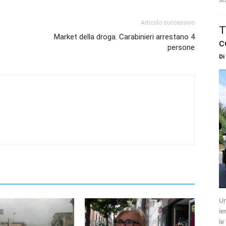
Articolo successivo
T
Market della droga. Carabinieri arrestano 4
c
persone
Di
Un
ie
le