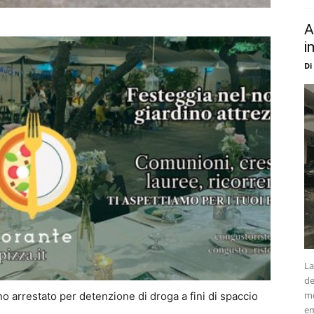
A
i
Di
La
de
me
no arrestato per detenzione di droga a fini di spaccio
em