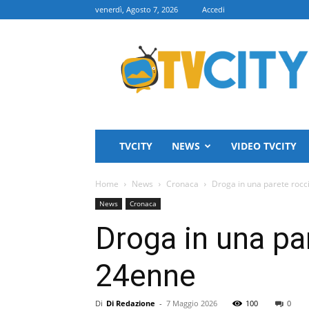
venerdì, Agosto 7, 2026
Accedi
TVCITY
TVCITY
NEWS
VIDEO TVCITY
Home
News
Cronaca
Droga in una parete rocc
News
Cronaca
Droga in una pa
24enne
Di
Di Redazione
-
7 Maggio 2026
100
0