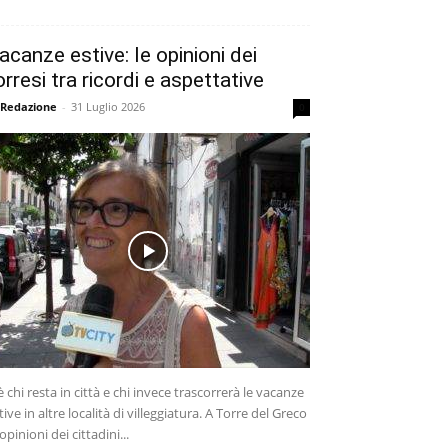
acanze estive: le opinioni dei
orresi tra ricordi e aspettative
 Redazione
-
31 Luglio 2026
0
è chi resta in città e chi invece trascorrerà le vacanze
tive in altre località di villeggiatura. A Torre del Greco
 opinioni dei cittadini...