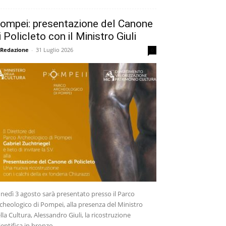
ompei: presentazione del Canone
i Policleto con il Ministro Giuli
 Redazione
-
31 Luglio 2026
0
nedì 3 agosto sarà presentato presso il Parco
cheologico di Pompei, alla presenza del Ministro
lla Cultura, Alessandro Giuli, la ricostruzione
ientifica in bronzo...