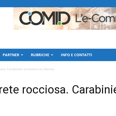
PARTNER
RUBRICHE
INFO E CONTATTI
iosa. Carabinieri arrestano un 24enne
rete rocciosa. Carabini