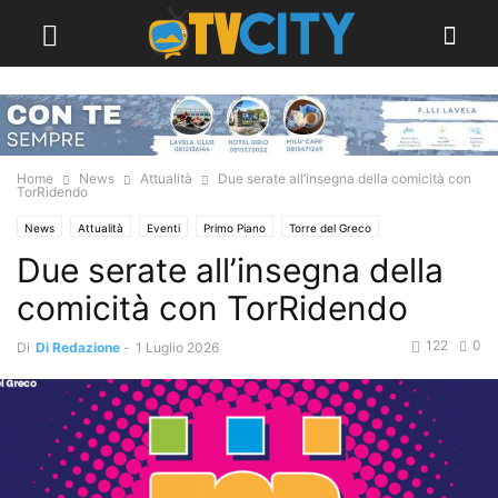
Home
News
Attualità
Due serate all’insegna della comicità con
TorRidendo
News
Attualità
Eventi
Primo Piano
Torre del Greco
Due serate all’insegna della
comicità con TorRidendo
122
0
Di
Di Redazione
-
1 Luglio 2026