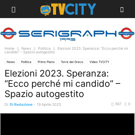
Home
News
Politica
Elezioni 2023. Speranza: “Ecco perché mi
candido” – Spazio autogestito
News
Politica
Primo Piano
Torre del Greco
Video TVCITY
Elezioni 2023. Speranza:
“Ecco perché mi candido” –
Spazio autogestito
567
0
Di
Di Redazione
-
19 Aprile 2023