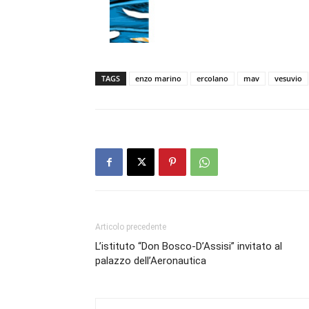
TAGS
enzo marino
ercolano
mav
vesuvio
Articolo precedente
L’istituto “Don Bosco-D’Assisi” invitato al
palazzo dell’Aeronautica