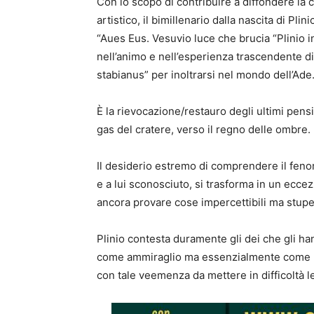
Con lo scopo di contribuire a diffondere la c
artistico, il bimillenario dalla nascita di Pl
“Aues Eus. Vesuvio luce che brucia “Plinio i
nell’animo e nell’esperienza trascendente di
stabianus” per inoltrarsi nel mondo dell’Ade
È la rievocazione/restauro degli ultimi pensi
gas del cratere, verso il regno delle ombre.
Il desiderio estremo di comprendere il fenom
e a lui sconosciuto, si trasforma in un ecce
ancora provare cose impercettibili ma stupe
Plinio contesta duramente gli dei che gli h
come ammiraglio ma essenzialmente come uo
con tale veemenza da mettere in difficoltà le