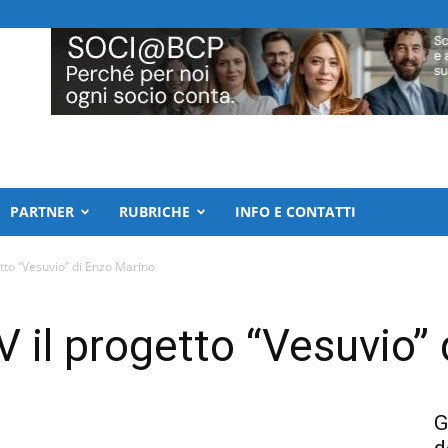
PARTNER
RUBRICHE
INFO E CONTATTI
tto “Vesuvio” di Enzo Marino
V il progetto “Vesuvio”
G