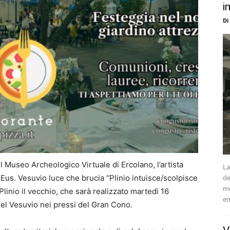
i
Di
l Museo Archeologico Virtuale di Ercolano, l’artista
La
de
 Eus. Vesuvio luce che brucia “Plinio intuisce/scolpisce
me
 Plinio il vecchio, che sarà realizzato martedì 16
em
del Vesuvio nei pressi del Gran Cono.