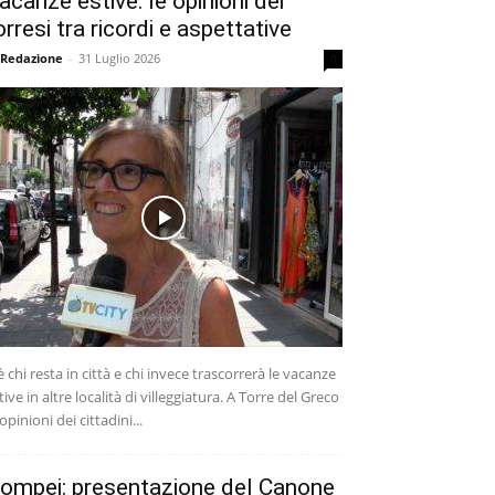
acanze estive: le opinioni dei
orresi tra ricordi e aspettative
 Redazione
-
31 Luglio 2026
0
è chi resta in città e chi invece trascorrerà le vacanze
tive in altre località di villeggiatura. A Torre del Greco
 opinioni dei cittadini...
ompei: presentazione del Canone