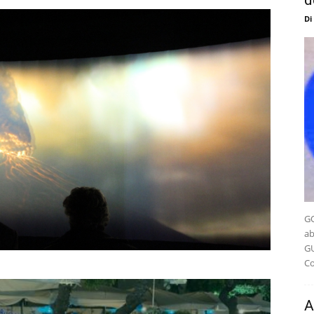
d
Di
GO
ab
GU
Co
A