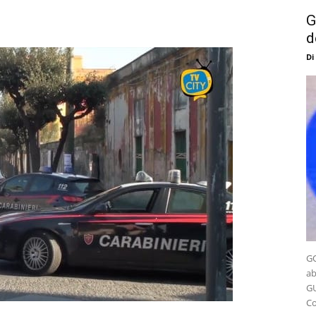
G
d
Di
GO
ab
GU
Co