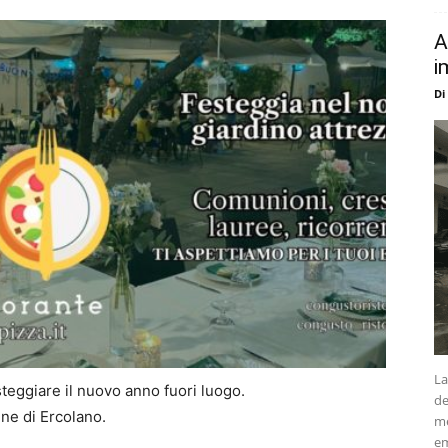
A
i
Di
La
teggiare il nuovo anno fuori luogo.
de
ne di Ercolano.
me
em