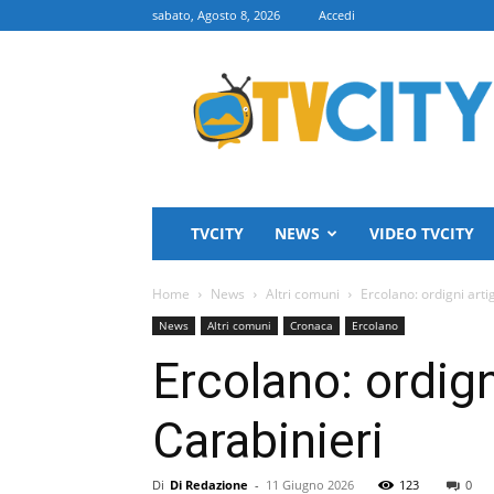
sabato, Agosto 8, 2026
Accedi
TVCITY
TVCITY
NEWS
VIDEO TVCITY
Home
News
Altri comuni
Ercolano: ordigni arti
News
Altri comuni
Cronaca
Ercolano
Ercolano: ordign
Carabinieri
Di
Di Redazione
-
11 Giugno 2026
123
0