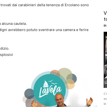
i trovati dai carabinieri della tenenza di Ercolano sono
V
t
 alcuna cautela.
Di
rdigni avrebbero potuto sventrare una camera e ferire
udizio.
splosivi
C'
es
le