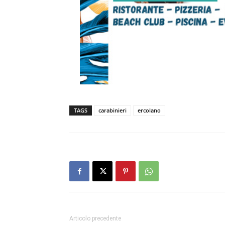
TAGS
carabinieri
ercolano
Articolo precedente