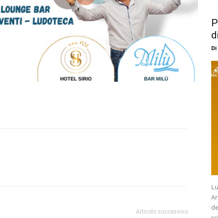
P
d
Di
Lu
Ar
de
Articolo successivo
sc