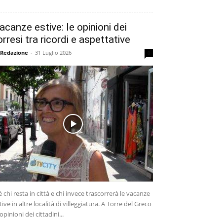
acanze estive: le opinioni dei
orresi tra ricordi e aspettative
 Redazione
-
31 Luglio 2026
0
è chi resta in città e chi invece trascorrerà le vacanze
tive in altre località di villeggiatura. A Torre del Greco
 opinioni dei cittadini...