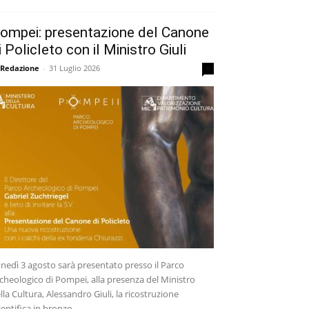
ompei: presentazione del Canone
i Policleto con il Ministro Giuli
 Redazione
-
31 Luglio 2026
0
nedì 3 agosto sarà presentato presso il Parco
cheologico di Pompei, alla presenza del Ministro
lla Cultura, Alessandro Giuli, la ricostruzione
ientifica in bronzo...