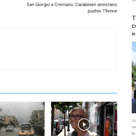
San Giorgio a Cremano: Carabinieri arrestano
pusher 19enne
T
c
Di
Un
ie
le