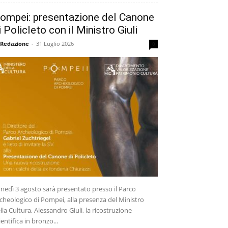
ompei: presentazione del Canone
i Policleto con il Ministro Giuli
 Redazione
-
31 Luglio 2026
0
nedì 3 agosto sarà presentato presso il Parco
cheologico di Pompei, alla presenza del Ministro
lla Cultura, Alessandro Giuli, la ricostruzione
ientifica in bronzo...