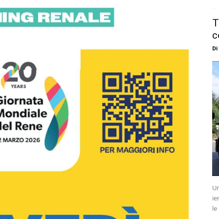
T
c
Di
Un
ie
le