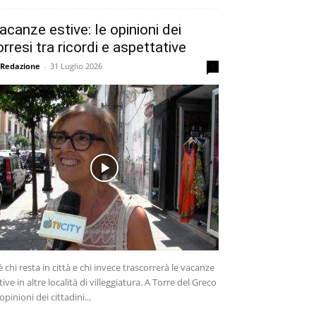
acanze estive: le opinioni dei
orresi tra ricordi e aspettative
 Redazione
-
31 Luglio 2026
0
è chi resta in città e chi invece trascorrerà le vacanze
tive in altre località di villeggiatura. A Torre del Greco
 opinioni dei cittadini...