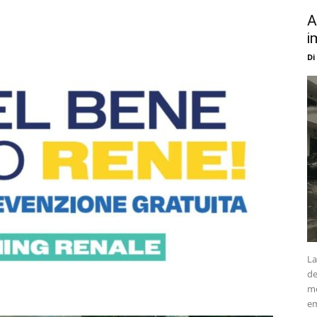
A
i
Di
La
de
me
em