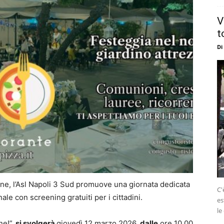
V
t
Di
ne, l’Asl Napoli 3 Sud promuove una giornata dedicata
C'
nale con screening gratuiti per i cittadini.
es
le
ne!”,
si svolgerà
giovedì 12 marzo 2026
, dalle
ore 10.00