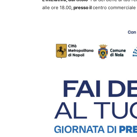
alle ore 18.00
, presso il
centro commerciale