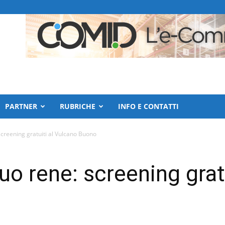
PARTNER
RUBRICHE
INFO E CONTATTI
 screening gratuiti al Vulcano Buono
tuo rene: screening grat