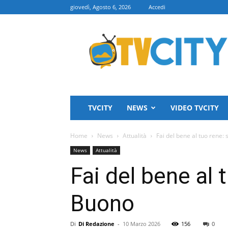
giovedì, Agosto 6, 2026
Accedi
TVCITY
TVCITY
NEWS
VIDEO TVCITY
Home
News
Attualità
Fai del bene al tuo rene:
News
Attualità
Fai del bene al 
Buono
Di
Di Redazione
-
10 Marzo 2026
156
0