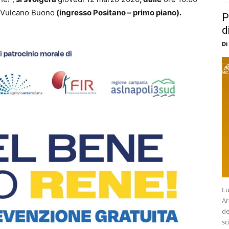
 Vulcano Buono
(ingresso Positano – primo piano).
P
d
Di
Lu
Ar
de
sc