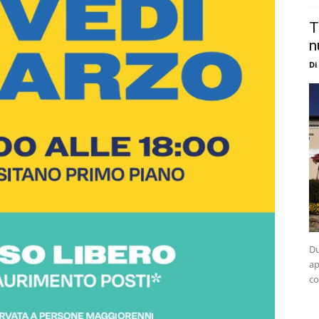
T
n
Di
Du
ap
co