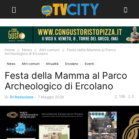
Home
News
Altri comuni
Festa della Mamma al Parco
Archeologico di Ercolano
News
Altri comuni
Attualità
Ercolano
Eventi
Festa della Mamma al Parco
Archeologico di Ercolano
168
0
Di
Di Redazione
-
7 Maggio 2026