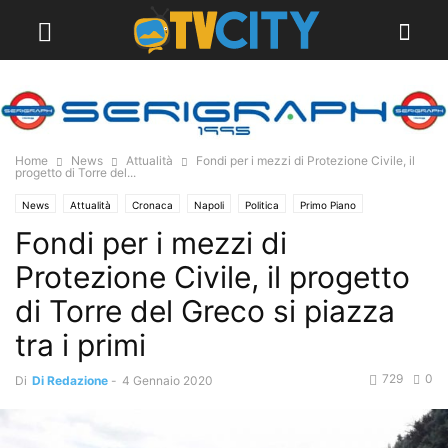
Home
News
Attualità
Fondi per i mezzi di Protezione Civile, il
progetto di Torre del...
News
Attualità
Cronaca
Napoli
Politica
Primo Piano
Fondi per i mezzi di
Torre del Greco
Protezione Civile, il progetto
di Torre del Greco si piazza
tra i primi
729
0
Di
Di Redazione
-
4 Gennaio 2020