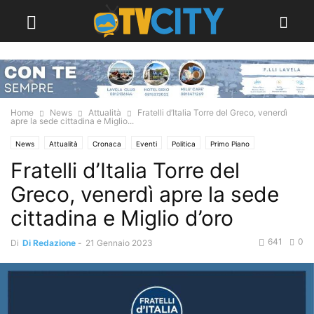
Home
News
Attualità
Fratelli d’Italia Torre del Greco, venerdì
apre la sede cittadina e Miglio...
News
Attualità
Cronaca
Eventi
Politica
Primo Piano
Fratelli d’Italia Torre del
Torre del Greco
Greco, venerdì apre la sede
cittadina e Miglio d’oro
641
0
Di
Di Redazione
-
21 Gennaio 2023