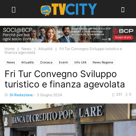
Home
News
Attualità
Fri Tur Convegno Sviluppo turistico e
finanza agevolata
News
Attualità
Cronaca
Eventi
Info Utili
News Regione
Fri Tur Convegno Sviluppo
turistico e finanza agevolata
351
0
Di
Di Redazione
-
5 Giugno 2024