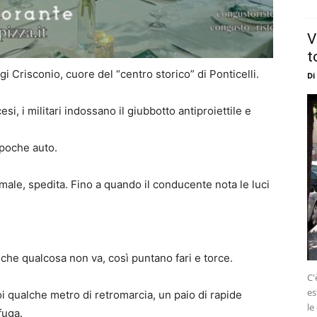
V
t
gi Crisconio, cuore del “centro storico” di Ponticelli.
Di
i, i militari indossano il giubbotto antiproiettile e
 poche auto.
male, spedita. Fino a quando il conducente nota le luci
 che qualcosa non va, così puntano fari e torce.
C'
es
 qualche metro di retromarcia, un paio di rapide
le
fuga.