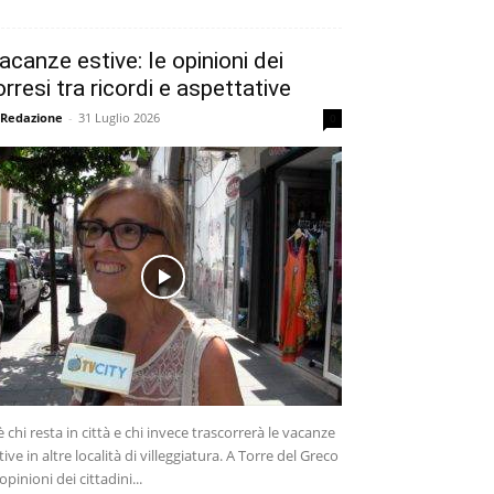
acanze estive: le opinioni dei
orresi tra ricordi e aspettative
 Redazione
-
31 Luglio 2026
0
è chi resta in città e chi invece trascorrerà le vacanze
tive in altre località di villeggiatura. A Torre del Greco
 opinioni dei cittadini...