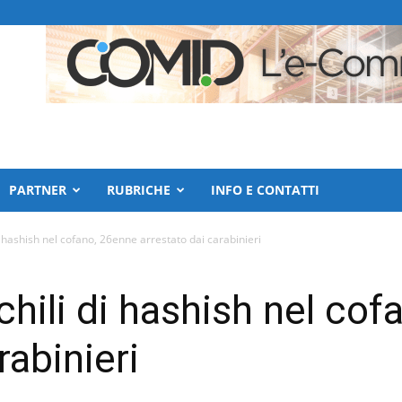
PARTNER
RUBRICHE
INFO E CONTATTI
 hashish nel cofano, 26enne arrestato dai carabinieri
hili di hashish nel cof
rabinieri