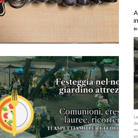
A
i
Di
La
de
me
em