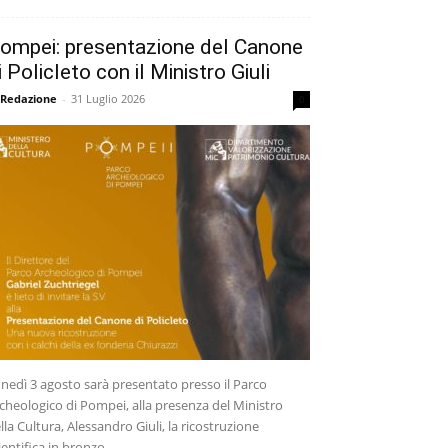
ompei: presentazione del Canone
i Policleto con il Ministro Giuli
 Redazione
-
31 Luglio 2026
0
nedì 3 agosto sarà presentato presso il Parco
cheologico di Pompei, alla presenza del Ministro
lla Cultura, Alessandro Giuli, la ricostruzione
ientifica in bronzo...