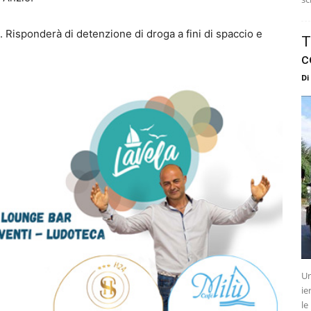
io. Risponderà di detenzione di droga a fini di spaccio e
T
c
Di
Un
ie
le