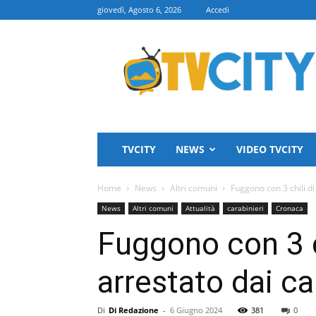
giovedì, Agosto 6, 2026
Accedi
TVCITY
TVCITY
NEWS
VIDEO TVCITY
Home
News
Altri comuni
Fuggono con 3 chili di
News
Altri comuni
Attualità
carabinieri
Cronaca
Fuggono con 3 c
arrestato dai ca
Di
Di Redazione
-
6 Giugno 2024
381
0