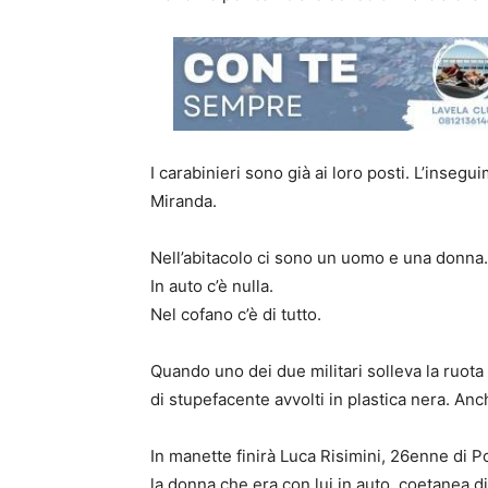
I carabinieri sono già ai loro posti. L’insegu
Miranda.
Nell’abitacolo ci sono un uomo e una donna.
In auto c’è nulla.
Nel cofano c’è di tutto.
Quando uno dei due militari solleva la ruota 
di stupefacente avvolti in plastica nera. An
In manette finirà Luca Risimini, 26enne di Po
la donna che era con lui in auto, coetanea di