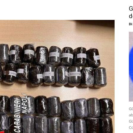
G
d
Di
GO
ab
GU
Co