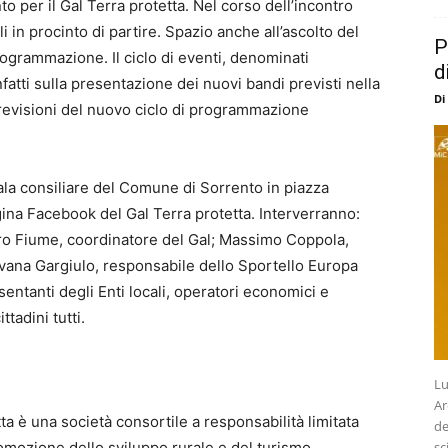
o per il Gal Terra protetta. Nel corso dell’incontro
i in procinto di partire. Spazio anche all’ascolto del
P
rogrammazione. Il ciclo di eventi, denominati
d
infatti sulla presentazione dei nuovi bandi previsti nella
Di
 previsioni del nuovo ciclo di programmazione
sala consiliare del Comune di Sorrento in piazza
gina Facebook del Gal Terra protetta. Interverranno:
ro Fiume, coordinatore del Gal; Massimo Coppola,
lvana Gargiulo, responsabile dello Sportello Europa
entanti degli Enti locali, operatori economici e
tadini tutti.
Lu
Ar
ta è una società consortile a responsabilità limitata
de
omozione dello sviluppo rurale e del turismo
sc