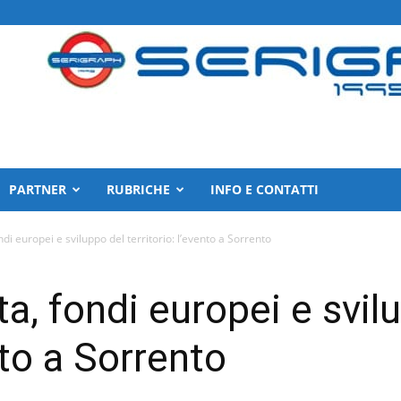
PARTNER
RUBRICHE
INFO E CONTATTI
ndi europei e sviluppo del territorio: l’evento a Sorrento
ta, fondi europei e svil
nto a Sorrento