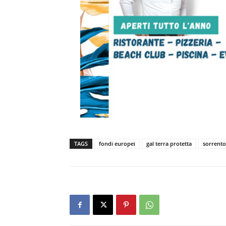
TAGS
fondi europei
gal terra protetta
sorrento