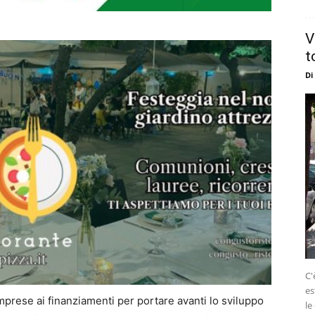
V
t
Di
C'
es
 imprese ai finanziamenti per portare avanti lo sviluppo
le