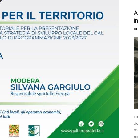
A
i
Di
La
de
me
em