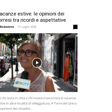
acanze estive: le opinioni dei
orresi tra ricordi e aspettative
 Redazione
-
31 Luglio 2026
0
è chi resta in città e chi invece trascorrerà le vacanze
tive in altre località di villeggiatura. A Torre del Greco
 opinioni dei cittadini...