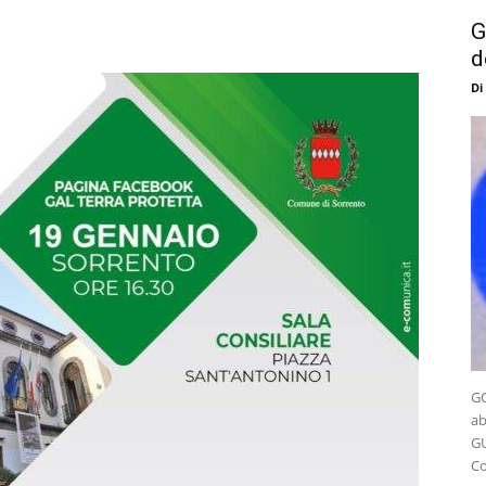
G
d
Di
GO
ab
GU
Co