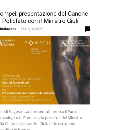
ompei: presentazione del Canone
i Policleto con il Ministro Giuli
 Redazione
-
31 Luglio 2026
0
nedì 3 agosto sarà presentato presso il Parco
cheologico di Pompei, alla presenza del Ministro
lla Cultura, Alessandro Giuli, la ricostruzione
ientifica in bronzo...