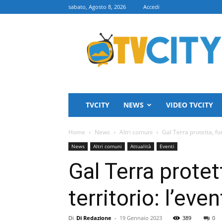
sabato, Agosto 8, 2026
Accedi
TVCITY
TVCITY
NEWS
VIDEO TVCITY
Home
News
Altri comuni
Gal Terra protetta, fo
News
Altri comuni
Attualità
Eventi
Gal Terra protet
territorio: l’eve
Di
Di Redazione
-
19 Gennaio 2023
389
0