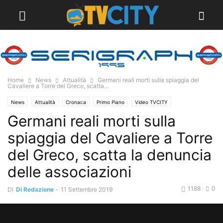
Home
News
Attualità
Germani reali morti sulla spiaggia del
Cavaliere a Torre del Greco, scatta...
News
Attualità
Cronaca
Primo Piano
Video TVCITY
Germani reali morti sulla
spiaggia del Cavaliere a Torre
del Greco, scatta la denuncia
delle associazioni
1188
0
Di
Di Redazione
-
11 Settembre 2019