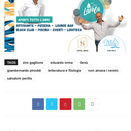
TAGS
ciro gaglione
eduardo orma
Gesù
giambernardo piroddi
letteratura e filologia
non amava i nemici
salvatore perillo