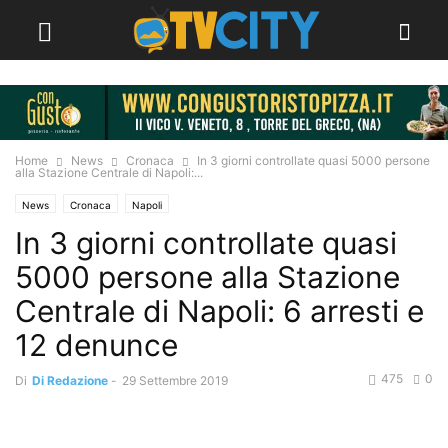
Home
News
Cronaca
In 3 giorni controllate quasi 5000 persone
alla Stazione Centrale di Napoli:...
News
Cronaca
Napoli
In 3 giorni controllate quasi
5000 persone alla Stazione
Centrale di Napoli: 6 arresti e
12 denunce
475
0
Di
Di Redazione
-
29 Settembre 2019